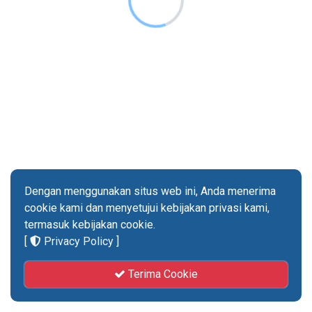
Subscribe Now
Dengan menggunakan situs web ini, Anda menerima
cookie kami dan menyetujui kebijakan privasi kami,
Sign up for our newsletter to receive the latest
termasuk kebijakan cookie.
updates.
[
Privacy Policy
]
Terima Cookie
Email Address